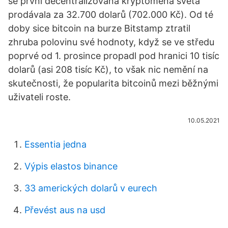
se první decentralizovaná kryptoměna světa
prodávala za 32.700 dolarů (702.000 Kč). Od té
doby sice bitcoin na burze Bitstamp ztratil
zhruba polovinu své hodnoty, když se ve středu
poprvé od 1. prosince propadl pod hranici 10 tisíc
dolarů (asi 208 tisíc Kč), to však nic nemění na
skutečnosti, že popularita bitcoinů mezi běžnými
uživateli roste.
10.05.2021
Essentia jedna
Výpis elastos binance
33 amerických dolarů v eurech
Převést aus na usd