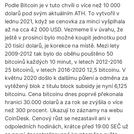
Podle Bitcoin je v tuto chvíli o více než 10 000
dolarů pod svým aktuálním ATH. To vytvořil v
lednu 2021, když se cenovka za minci vyšplhala
až na cca 42 000 USD. Vezmeme li v úvahu, že
ještě v prosinci bylo možné koupit jednotku pod
20 tisíci dolarů, je korekce na místě. Mezi lety
2009-2012 tak bylo do oběhu pouštěno 50
bitcoinů každých 10 minut, v letech 2012-2016
25 bitcoinů, v letech 2016-2020 12,5 bitcoinu. V
květnu 2020 došlo k dalšímu půlení a odměna za
vytěžený blok z titulu block subsidy je nyní 6,125
bitcoinu. Cena bitcoinu dnes poprvé překonala
hranici 30.000 dolarů a za rok se zvýšila o více
než 300 procent. Ukazují to záznamy na webu
CoinDesk. Cenový růst se nezastavil ani v
odpoledních hodinách, krátce před 19:00 SEČ už