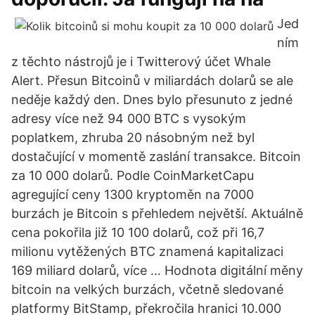
Jed
ním
z těchto nástrojů je i Twitterový účet Whale
Alert. Přesun Bitcoinů v miliardách dolarů se ale
neděje každý den. Dnes bylo přesunuto z jedné
adresy více než 94 000 BTC s vysokým
poplatkem, zhruba 20 násobným než byl
dostačující v momentě zaslání transakce. Bitcoin
za 10 000 dolarů. Podle CoinMarketCapu
agregující ceny 1300 kryptoměn na 7000
burzách je Bitcoin s přehledem největší. Aktuálně
cena pokořila již 10 100 dolarů, což při 16,7
milionu vytěžených BTC znamená kapitalizaci
169 miliard dolarů, více … Hodnota digitální měny
bitcoin na velkých burzách, včetně sledované
platformy BitStamp, překročila hranici 10.000