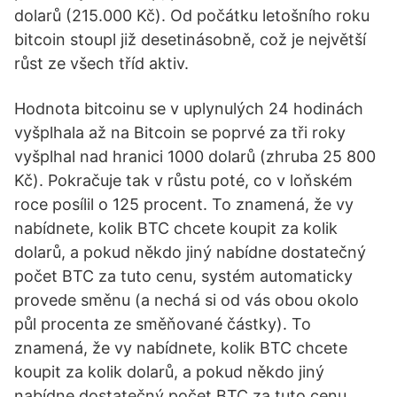
dolarů (215.000 Kč). Od počátku letošního roku
bitcoin stoupl již desetinásobně, což je největší
růst ze všech tříd aktiv.
Hodnota bitcoinu se v uplynulých 24 hodinách
vyšplhala až na Bitcoin se poprvé za tři roky
vyšplhal nad hranici 1000 dolarů (zhruba 25 800
Kč). Pokračuje tak v růstu poté, co v loňském
roce posílil o 125 procent. To znamená, že vy
nabídnete, kolik BTC chcete koupit za kolik
dolarů, a pokud někdo jiný nabídne dostatečný
počet BTC za tuto cenu, systém automaticky
provede směnu (a nechá si od vás obou okolo
půl procenta ze směňované částky). To
znamená, že vy nabídnete, kolik BTC chcete
koupit za kolik dolarů, a pokud někdo jiný
nabídne dostatečný počet BTC za tuto cenu,