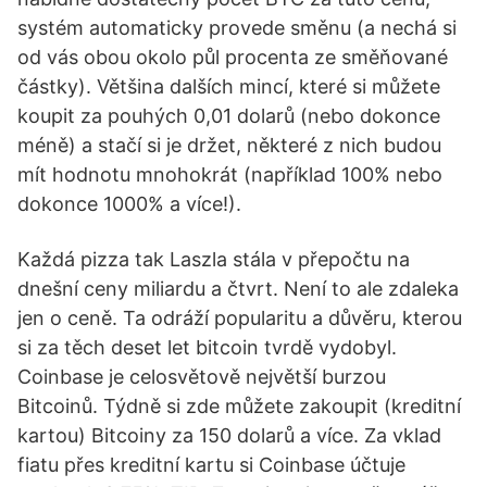
systém automaticky provede směnu (a nechá si
od vás obou okolo půl procenta ze směňované
částky). Většina dalších mincí, které si můžete
koupit za pouhých 0,01 dolarů (nebo dokonce
méně) a stačí si je držet, některé z nich budou
mít hodnotu mnohokrát (například 100% nebo
dokonce 1000% a více!).
Každá pizza tak Laszla stála v přepočtu na
dnešní ceny miliardu a čtvrt. Není to ale zdaleka
jen o ceně. Ta odráží popularitu a důvěru, kterou
si za těch deset let bitcoin tvrdě vydobyl.
Coinbase je celosvětově největší burzou
Bitcoinů. Týdně si zde můžete zakoupit (kreditní
kartou) Bitcoiny za 150 dolarů a více. Za vklad
fiatu přes kreditní kartu si Coinbase účtuje