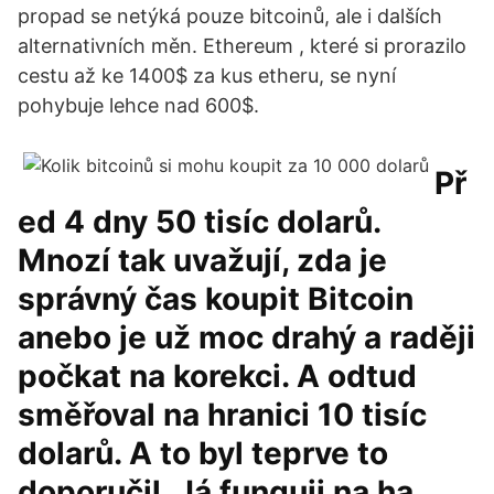
propad se netýká pouze bitcoinů, ale i dalších
alternativních měn. Ethereum , které si prorazilo
cestu až ke 1400$ za kus etheru, se nyní
pohybuje lehce nad 600$.
Př
ed 4 dny 50 tisíc dolarů.
Mnozí tak uvažují, zda je
správný čas koupit Bitcoin
anebo je už moc drahý a raději
počkat na korekci. A odtud
směřoval na hranici 10 tisíc
dolarů. A to byl teprve to
doporučil. Já funguji na ha