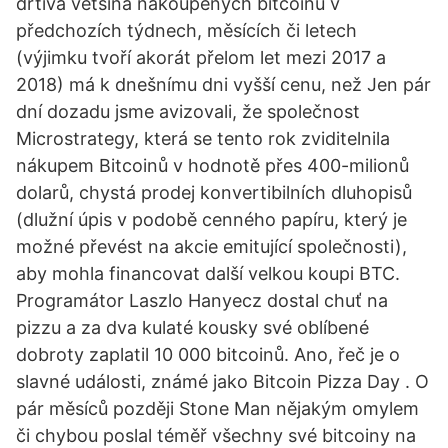
drtivá většina nakoupených bitcoinů v
předchozích týdnech, měsících či letech
(výjimku tvoří akorát přelom let mezi 2017 a
2018) má k dnešnímu dni vyšší cenu, než Jen pár
dní dozadu jsme avizovali, že společnost
Microstrategy, která se tento rok zviditelnila
nákupem Bitcoinů v hodnotě přes 400-milionů
dolarů, chystá prodej konvertibilních dluhopisů
(dlužní úpis v podobě cenného papíru, který je
možné převést na akcie emitující společnosti),
aby mohla financovat další velkou koupi BTC.
Programátor Laszlo Hanyecz dostal chuť na
pizzu a za dva kulaté kousky své oblíbené
dobroty zaplatil 10 000 bitcoinů. Ano, řeč je o
slavné události, známé jako Bitcoin Pizza Day . O
pár měsíců později Stone Man nějakým omylem
či chybou poslal téměř všechny své bitcoiny na