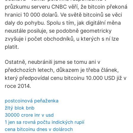
průzkumu serveru CNBC věří, že bitcoin překoná
hranici 10 000 dolarů. Ve světě bitcoinů se věci
daly do pohybu. Spolu s tím, jak digitální měna
neustále posiluje, se podobně geometricky
zvyšuje i počet obchodníků, u kterých s ní lze
platit.
Ostatně, neubránili jsme se tomu ani v
předchozích letech, důkazem je třeba článek,
který předpovídal cenu bitcoinu 10.000 USD již v
roce 2014.
postcoinová peňaženka
žltý blok bnb
30000 crore inr v usd
1 jen sa rovná počtu indických rupií
cena bitcoinu dnes v dolároch