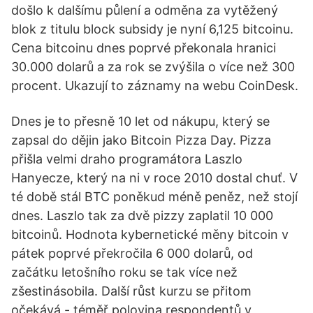
došlo k dalšímu půlení a odměna za vytěžený
blok z titulu block subsidy je nyní 6,125 bitcoinu.
Cena bitcoinu dnes poprvé překonala hranici
30.000 dolarů a za rok se zvýšila o více než 300
procent. Ukazují to záznamy na webu CoinDesk.
Dnes je to přesně 10 let od nákupu, který se
zapsal do dějin jako Bitcoin Pizza Day. Pizza
přišla velmi draho programátora Laszlo
Hanyecze, který na ni v roce 2010 dostal chuť. V
té době stál BTC poněkud méně peněz, než stojí
dnes. Laszlo tak za dvě pizzy zaplatil 10 000
bitcoinů. Hodnota kybernetické měny bitcoin v
pátek poprvé překročila 6 000 dolarů, od
začátku letošního roku se tak více než
zšestinásobila. Další růst kurzu se přitom
očekává - téměř polovina respondentů v