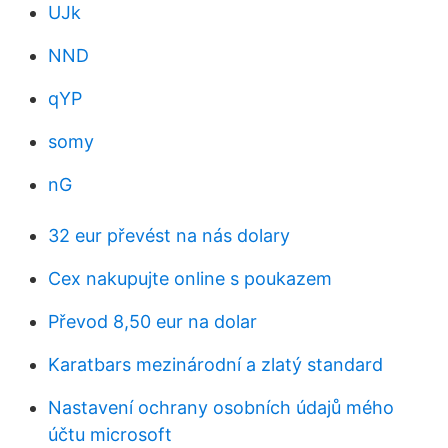
UJk
NND
qYP
somy
nG
32 eur převést na nás dolary
Cex nakupujte online s poukazem
Převod 8,50 eur na dolar
Karatbars mezinárodní a zlatý standard
Nastavení ochrany osobních údajů mého
účtu microsoft