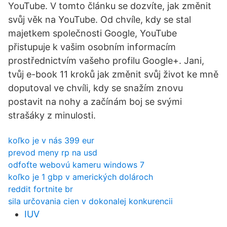
YouTube. V tomto článku se dozvíte, jak změnit
svůj věk na YouTube. Od chvíle, kdy se stal
majetkem společnosti Google, YouTube
přistupuje k vašim osobním informacím
prostřednictvím vašeho profilu Google+. Jani,
tvůj e-book 11 kroků jak změnit svůj život ke mně
doputoval ve chvíli, kdy se snažím znovu
postavit na nohy a začínám boj se svými
strašáky z minulosti.
koľko je v nás 399 eur
prevod meny rp na usd
odfoťte webovú kameru windows 7
koľko je 1 gbp v amerických dolároch
reddit fortnite br
sila určovania cien v dokonalej konkurencii
IUV