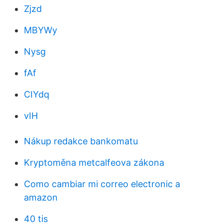
Zjzd
MBYWy
Nysg
fAf
CIYdq
vIH
Nákup redakce bankomatu
Kryptoměna metcalfeova zákona
Como cambiar mi correo electronic a
amazon
40 tis