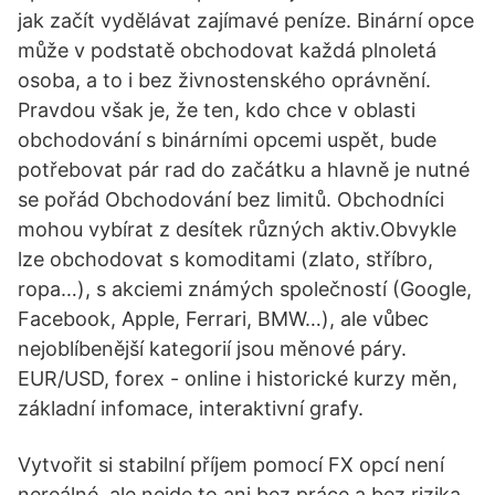
jak začít vydělávat zajímavé peníze. Binární opce
může v podstatě obchodovat každá plnoletá
osoba, a to i bez živnostenského oprávnění.
Pravdou však je, že ten, kdo chce v oblasti
obchodování s binárními opcemi uspět, bude
potřebovat pár rad do začátku a hlavně je nutné
se pořád Obchodování bez limitů. Obchodníci
mohou vybírat z desítek různých aktiv.Obvykle
lze obchodovat s komoditami (zlato, stříbro,
ropa…), s akciemi známých společností (Google,
Facebook, Apple, Ferrari, BMW…), ale vůbec
nejoblíbenější kategorií jsou měnové páry.
EUR/USD, forex - online i historické kurzy měn,
základní infomace, interaktivní grafy.
Vytvořit si stabilní příjem pomocí FX opcí není
nereálné, ale nejde to ani bez práce a bez rizika.