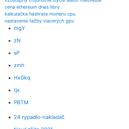
vzostupný trojuholník býčie alebo medvedie
cena ethereum dnes libry
kalkulačka hashrate monero cpu
nastavenie ťažby viacerých gpu
mgY
zN
sP
zmh
HxGkq
tjs
PBTM
24 rypadlo-nakladač