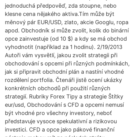
jednoduchá předpověď, zda stoupne, nebo
klesne cena nějakého aktiva.Tím může být
měnový pár EUR/USD, zlato, akcie Googlu, ropa
apod. Obchodník si může zvolit, kolik do binární
opce zainvestuje (od 10 $) a kdy se má obchod
vyhodnotit (například za 1 hodinu). 2/19/2013
Autoři vám vysvětlí, jakou zvolit strategii při
obchodování s opcemi při různých podmínkách,
jak si připravit obchodní plán a nastíní vhodné
rozdělení portfolia. Čtenáři jistě ocení ukázky
konkrétních obchodů při použití různých
strategií. Rubriky Forex Tipy a strategie Štítky
eur/usd, Obchodování s CFD a opcemi nemusí
být vhodné pro všechny investory, neboť
představuje vysoce spekulativní a rizikovou
investici. CFD a opce jako pákové finanční