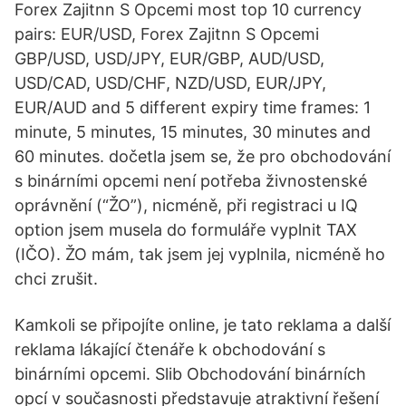
Forex Zajitnn S Opcemi most top 10 currency
pairs: EUR/USD, Forex Zajitnn S Opcemi
GBP/USD, USD/JPY, EUR/GBP, AUD/USD,
USD/CAD, USD/CHF, NZD/USD, EUR/JPY,
EUR/AUD and 5 different expiry time frames: 1
minute, 5 minutes, 15 minutes, 30 minutes and
60 minutes. dočetla jsem se, že pro obchodování
s binárními opcemi není potřeba živnostenské
oprávnění (“ŽO”), nicméně, při registraci u IQ
option jsem musela do formuláře vyplnit TAX
(IČO). ŽO mám, tak jsem jej vyplnila, nicméně ho
chci zrušit.
Kamkoli se připojíte online, je tato reklama a další
reklama lákající čtenáře k obchodování s
binárními opcemi. Slib Obchodování binárních
opcí v současnosti představuje atraktivní řešení