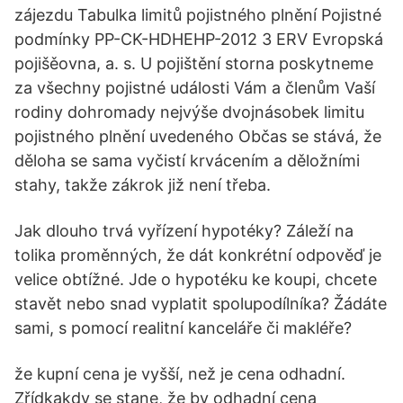
zájezdu Tabulka limitů pojistného plnění Pojistné
podmínky PP-CK-HDHEHP-2012 3 ERV Evropská
pojišěovna, a. s. U pojištění storna poskytneme
za všechny pojistné události Vám a členům Vaší
rodiny dohromady nejvýše dvojnásobek limitu
pojistného plnění uvedeného Občas se stává, že
děloha se sama vyčistí krvácením a děložními
stahy, takže zákrok již není třeba.
Jak dlouho trvá vyřízení hypotéky? Záleží na
tolika proměnných, že dát konkrétní odpověď je
velice obtížné. Jde o hypotéku ke koupi, chcete
stavět nebo snad vyplatit spolupodílníka? Žádáte
sami, s pomocí realitní kanceláře či makléře?
že kupní cena je vyšší, než je cena odhadní.
Zřídkakdy se stane, že by odhadní cena