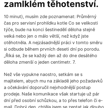
zamlklém těhotenství.
10 minut), musím zde poznamenat: Průměrný
čas pro servisní prohlídku kotle Co se velikosti
týče, bude na konci šestinedělí děloha stejně
velká nebo jen o málo větší, než když jste
otěhotněla. A nejzásadnější práci v tomto směru
si odbude během prvních deseti dní po porodu.
„Říká se, že se každý den až do dne desátého
děloha zmenší o jeden centimetr. 7.
Než vše vypukne naostro, setkám se s
majitelem, abych mu na základě jeho požadavků
a očekávání doporučil nejvhodnější postup
prodeje. Naše komunikace však startuje už pár
dní před osobní schůzkou, a to přes telefon či e-
mail. Dobrý den, chtěla jsem se zeptat jak dlouho