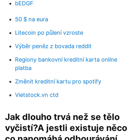
bEDGF
50 $ na eura
Litecoin po půlení vzroste
Výběr peněz z bovada reddit
Regiony bankovní kreditní karta online
platba
Změnit kreditní kartu pro spotify
Vietstock.vn ctd
Jak dlouho trvá než se tělo
vyčistí?A jestli existuje něco
co napomáhá odbourávání