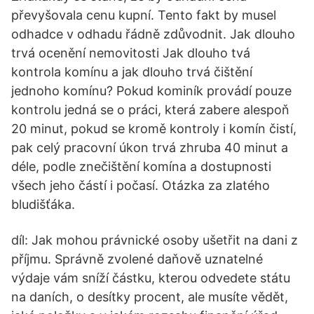
převyšovala cenu kupní. Tento fakt by musel
odhadce v odhadu řádně zdůvodnit. Jak dlouho
trvá ocenění nemovitosti Jak dlouho tvá
kontrola komínu a jak dlouho trvá čištění
jednoho komínu? Pokud kominík provádí pouze
kontrolu jedná se o práci, která zabere alespoň
20 minut, pokud se kromě kontroly i komín čistí,
pak celý pracovní úkon trvá zhruba 40 minut a
déle, podle znečištění komína a dostupnosti
všech jeho částí i počasí. Otázka za zlatého
bludišťáka.
díl: Jak mohou právnické osoby ušetřit na dani z
příjmu. Správně zvolené daňově uznatelné
výdaje vám sníží částku, kterou odvedete státu
na daních, o desítky procent, ale musíte vědět,