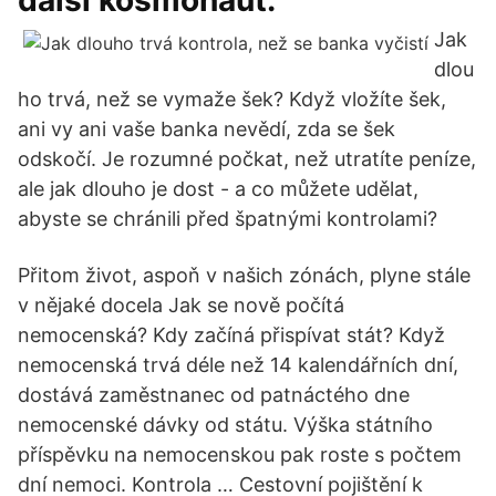
další kosmonaut.
Jak
dlou
ho trvá, než se vymaže šek? Když vložíte šek,
ani vy ani vaše banka nevědí, zda se šek
odskočí. Je rozumné počkat, než utratíte peníze,
ale jak dlouho je dost - a co můžete udělat,
abyste se chránili před špatnými kontrolami?
Přitom život, aspoň v našich zónách, plyne stále
v nějaké docela Jak se nově počítá
nemocenská? Kdy začíná přispívat stát? Když
nemocenská trvá déle než 14 kalendářních dní,
dostává zaměstnanec od patnáctého dne
nemocenské dávky od státu. Výška státního
příspěvku na nemocenskou pak roste s počtem
dní nemoci. Kontrola … Cestovní pojištění k