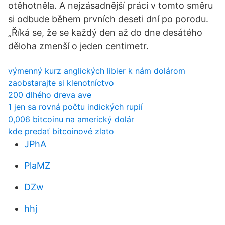
otěhotněla. A nejzásadnější práci v tomto směru
si odbude během prvních deseti dní po porodu.
„Říká se, že se každý den až do dne desátého
děloha zmenší o jeden centimetr.
výmenný kurz anglických libier k nám dolárom
zaobstarajte si klenotníctvo
200 dlhého dreva ave
1 jen sa rovná počtu indických rupií
0,006 bitcoinu na americký dolár
kde predať bitcoinové zlato
JPhA
PlaMZ
DZw
hhj