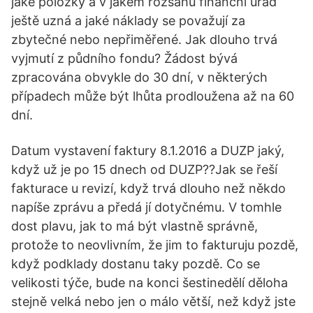
jaké položky a v jakém rozsahu finanční úřad
ještě uzná a jaké náklady se považují za
zbytečné nebo nepřiměřené. Jak dlouho trvá
vyjmutí z půdního fondu? Žádost bývá
zpracována obvykle do 30 dní, v některých
případech může být lhůta prodloužena až na 60
dní.
Datum vystavení faktury 8.1.2016 a DUZP jaký,
když už je po 15 dnech od DUZP??Jak se řeší
fakturace u revizí, když trvá dlouho než někdo
napíše zprávu a předá jí dotyčnému. V tomhle
dost plavu, jak to má být vlastně správně,
protože to neovlivním, že jim to fakturuju pozdě,
když podklady dostanu taky pozdě. Co se
velikosti týče, bude na konci šestinedělí děloha
stejně velká nebo jen o málo větší, než když jste