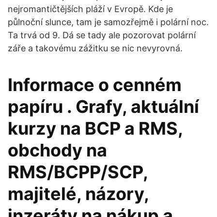
nejromantičtějších pláží v Evropě. Kde je
půlnoční slunce, tam je samozřejmě i polární noc.
Ta trvá od 9. Dá se tady ale pozorovat polární
záře a takovému zážitku se nic nevyrovná.
Informace o cenném
papíru . Grafy, aktuální
kurzy na BCP a RMS,
obchody na
RMS/BCPP/SCP,
majitelé, názory,
inzeráty na nákup a