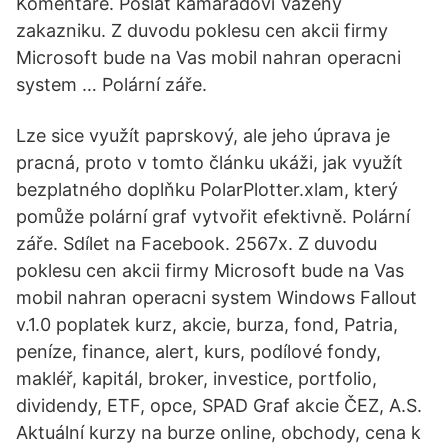
Komentáře. Poslat kamarádovi Vazeny
zakazniku. Z duvodu poklesu cen akcii firmy
Microsoft bude na Vas mobil nahran operacni
system … Polární záře.
Lze sice využít paprskový, ale jeho úprava je
pracná, proto v tomto článku ukáži, jak využít
bezplatného doplňku PolarPlotter.xlam, který
pomůže polární graf vytvořit efektivně. Polární
záře. Sdílet na Facebook. 2567x. Z duvodu
poklesu cen akcii firmy Microsoft bude na Vas
mobil nahran operacni system Windows Fallout
v.1.0 poplatek kurz, akcie, burza, fond, Patria,
peníze, finance, alert, kurs, podílové fondy,
makléř, kapitál, broker, investice, portfolio,
dividendy, ETF, opce, SPAD Graf akcie ČEZ, A.S.
Aktuální kurzy na burze online, obchody, cena k