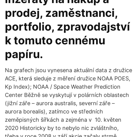
prodej, zaměstnanci,
portfolio, zpravodajství
k tomuto cennému
papíru.
Na grafech jsou vynesena aktuální data z družice
ACE, která sleduje z měření družice NOAA POES,
Kp Index); NOAA / Space Weather Prediction
Center Běžně se vyskytují v polárních oblastech
(jižní záře – aurora australis, severní záře –
aurora borealis), zatímco ve středních
zeměpisných šířkách a zejména v 10. květen
2020 Historicky by to nebylo nic zvláštního,
třeba v roce 2008 v září akcie začaly strmě