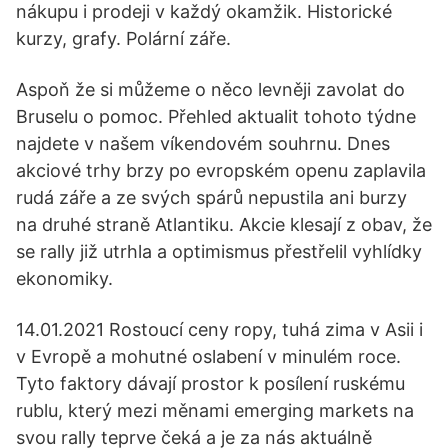
nákupu i prodeji v každý okamžik. Historické
kurzy, grafy. Polární záře.
Aspoň že si můžeme o něco levněji zavolat do
Bruselu o pomoc. Přehled aktualit tohoto týdne
najdete v našem víkendovém souhrnu. Dnes
akciové trhy brzy po evropském openu zaplavila
rudá záře a ze svých spárů nepustila ani burzy
na druhé straně Atlantiku. Akcie klesají z obav, že
se rally již utrhla a optimismus přestřelil vyhlídky
ekonomiky.
14.01.2021 Rostoucí ceny ropy, tuhá zima v Asii i
v Evropě a mohutné oslabení v minulém roce.
Tyto faktory dávají prostor k posílení ruskému
rublu, který mezi měnami emerging markets na
svou rally teprve čeká a je za nás aktuálně