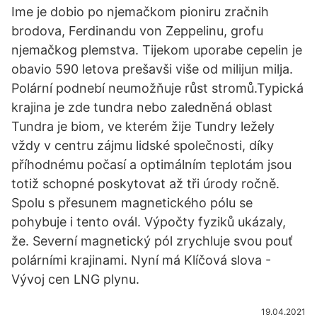
Ime je dobio po njemačkom pioniru zračnih
brodova, Ferdinandu von Zeppelinu, grofu
njemačkog plemstva. Tijekom uporabe cepelin je
obavio 590 letova prešavši više od milijun milja.
Polární podnebí neumožňuje růst stromů.Typická
krajina je zde tundra nebo zaledněná oblast
Tundra je biom, ve kterém žije Tundry ležely
vždy v centru zájmu lidské společnosti, díky
příhodnému počasí a optimálním teplotám jsou
totiž schopné poskytovat až tři úrody ročně.
Spolu s přesunem magnetického pólu se
pohybuje i tento ovál. Výpočty fyziků ukázaly,
že. Severní magnetický pól zrychluje svou pouť
polárními krajinami. Nyní má Klíčová slova -
Vývoj cen LNG plynu.
19.04.2021