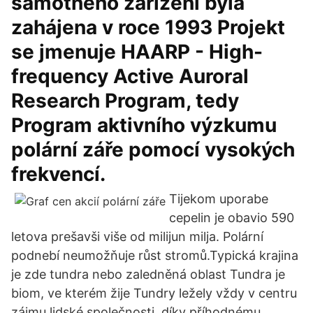
samotného zařízení byla
zahájena v roce 1993 Projekt
se jmenuje HAARP - High-
frequency Active Auroral
Research Program, tedy
Program aktivního výzkumu
polární záře pomocí vysokých
frekvencí.
Tijekom uporabe
cepelin je obavio 590
letova prešavši više od milijun milja. Polární
podnebí neumožňuje růst stromů.Typická krajina
je zde tundra nebo zaledněná oblast Tundra je
biom, ve kterém žije Tundry ležely vždy v centru
zájmu lidské společnosti, díky příhodnému