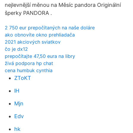
nejlevnější měnou na Měsíc pandora Originální
šperky PANDORA .
2 750 eur prepočítaných na naše doláre
ako obnovíte okno prehliadača
2021 akciových sviatkov
čo je dx12
prepočítajte 47,50 eura na libry
živá podpora hp chat
cena humbuk cynthia
ZToKT
lH
Mjn
Edv
hk