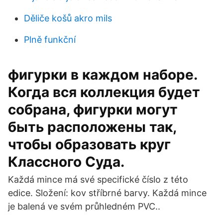
Děliče košů akro mils
Plně funkční
фигурки в каждом наборе.
Когда вся коллекция будет
собрана, фигурки могут
быть расположены так,
чтобы образовать круг
Классного Суда.
Každá mince má své specifické číslo z této
edice. Složení: kov stříbrné barvy. Každá mince
je balená ve svém průhledném PVC..