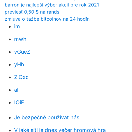
barron je najlepší výber akcií pre rok 2021
previesť 0,50 $ na rands
zmluva o ťažbe bitcoinov na 24 hodín
im
mwh
vGueZ
yHh
ZiQxc
al
IOiF
Je bezpečné používat nás
V jaké síti je dnes večer hromová hra