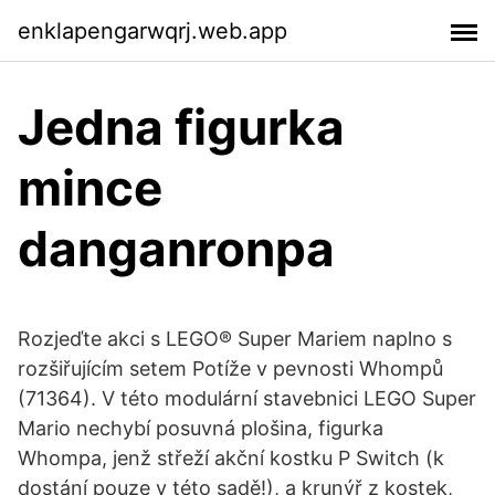
enklapengarwqrj.web.app
Jedna figurka
mince
danganronpa
Rozjeďte akci s LEGO® Super Mariem naplno s
rozšiřujícím setem Potíže v pevnosti Whompů
(71364). V této modulární stavebnici LEGO Super
Mario nechybí posuvná plošina, figurka
Whompa, jenž střeží akční kostku P Switch (k
dostání pouze v této sadě!), a krunýř z kostek,