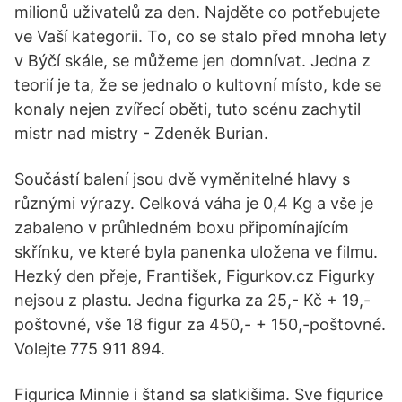
milionů uživatelů za den. Najděte co potřebujete
ve Vaší kategorii. To, co se stalo před mnoha lety
v Býčí skále, se můžeme jen domnívat. Jedna z
teorií je ta, že se jednalo o kultovní místo, kde se
konaly nejen zvířecí oběti, tuto scénu zachytil
mistr nad mistry - Zdeněk Burian.
Součástí balení jsou dvě vyměnitelné hlavy s
různými výrazy. Celková váha je 0,4 Kg a vše je
zabaleno v průhledném boxu připomínajícím
skřínku, ve které byla panenka uložena ve filmu.
Hezký den přeje, František, Figurkov.cz Figurky
nejsou z plastu. Jedna figurka za 25,- Kč + 19,-
poštovné, vše 18 figur za 450,- + 150,-poštovné.
Volejte 775 911 894.
Figurica Minnie i štand sa slatkišima. Sve figurice