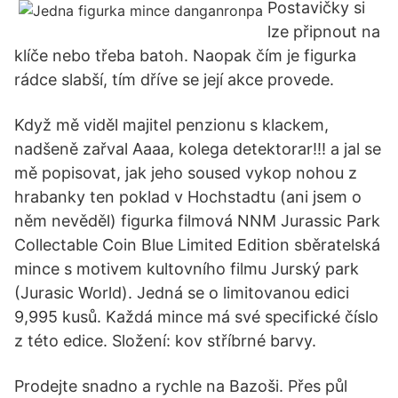
Postavičky si
lze připnout na
klíče nebo třeba batoh. Naopak čím je figurka
rádce slabší, tím dříve se její akce provede.
Když mě viděl majitel penzionu s klackem,
nadšeně zařval Aaaa, kolega detektorar!!! a jal se
mě popisovat, jak jeho soused vykop nohou z
hrabanky ten poklad v Hochstadtu (ani jsem o
něm nevěděl) figurka filmová NNM Jurassic Park
Collectable Coin Blue Limited Edition sběratelská
mince s motivem kultovního filmu Jurský park
(Jurasic World). Jedná se o limitovanou edici
9,995 kusů. Každá mince má své specifické číslo
z této edice. Složení: kov stříbrné barvy.
Prodejte snadno a rychle na Bazoši. Přes půl