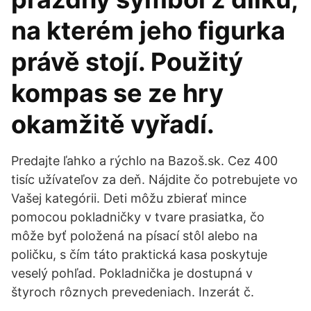
na kterém jeho figurka
právě stojí. Použitý
kompas se ze hry
okamžitě vyřadí.
Predajte ľahko a rýchlo na Bazoš.sk. Cez 400
tisíc užívateľov za deň. Nájdite čo potrebujete vo
Vašej kategórii. Deti môžu zbierať mince
pomocou pokladničky v tvare prasiatka, čo
môže byť položená na písací stôl alebo na
poličku, s čím táto praktická kasa poskytuje
veselý pohľad. Pokladnička je dostupná v
štyroch rôznych prevedeniach. Inzerát č.