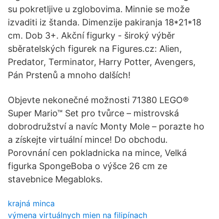
su pokretljive u zglobovima. Minnie se može
izvaditi iz štanda. Dimenzije pakiranja 18*21*18
cm. Dob 3+. Akční figurky - široký výběr
sběratelských figurek na Figures.cz: Alien,
Predator, Terminator, Harry Potter, Avengers,
Pán Prstenů a mnoho dalších!
Objevte nekonečné možnosti 71380 LEGO®
Super Mario™ Set pro tvůrce – mistrovská
dobrodružství a navíc Monty Mole – porazte ho
a získejte virtuální mince! Do obchodu.
Porovnání cen pokladnicka na mince, Velká
figurka SpongeBoba o výšce 26 cm ze
stavebnice Megabloks.
krajná minca
výmena virtuálnych mien na filipínach